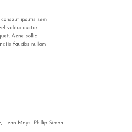
c conseut ipsutis sem
el velitui auctor
quet. Aene sollic
natis faucibs nullam
e, Leon Mays, Phillip Simon