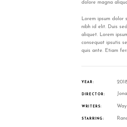
dolore magna aliqua
Lorem ipsum dolor si
nibh id elit. Duis se
aliquet. Lorem ipsum
consequat ipsutis se
quis ante. Etiam fer
2018
YEAR:
Jona
DIRECTOR:
Wayl
WRITERS:
Rand
STARRING: