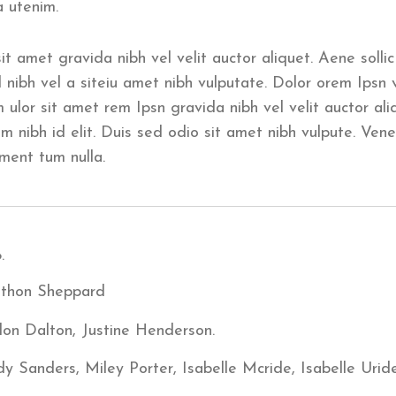
 utenim.
t amet gravida nibh vel velit auctor aliquet. Aene solli
d nibh vel a siteiu amet nibh vulputate. Dolor orem Ipsn v
 ulor sit amet rem Ipsn gravida nibh vel velit auctor ali
m nibh id elit. Duis sed odio sit amet nibh vulpute. Vene
ment tum nulla.
.
thon Sheppard
on Dalton, Justine Henderson.
y Sanders, Miley Porter, Isabelle Mcride, Isabelle Urid