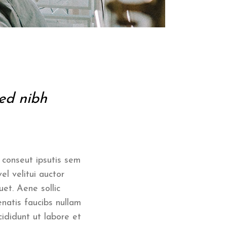
sed nibh
c conseut ipsutis sem
el velitui auctor
uet. Aene sollic
enatis faucibs nullam
ididunt ut labore et